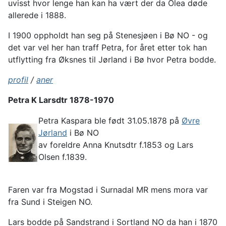
uvisst hvor lenge han kan ha vært der da Olea døde
allerede i 1888.
I 1900 oppholdt han seg på Stenesjøen i Bø NO - og
det var vel her han traff Petra, for året etter tok han
utflytting fra Øksnes til Jørland i Bø hvor Petra bodde.
profil
/
aner
Petra K Larsdtr 1878-1970
Petra Kaspara ble født 31.05.1878 på
Øvre
Jørland
i Bø NO
av foreldre Anna Knutsdtr f.1853 og Lars
Olsen f.1839.
Faren var fra Mogstad i Surnadal MR mens mora var
fra Sund i Steigen NO.
Lars bodde på Sandstrand i Sortland NO da han i 1870