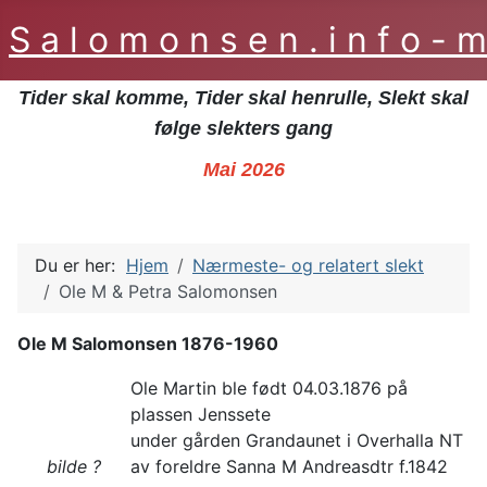
S a l o m o n s e n . i n f o -
Tider skal komme, Tider skal henrulle, Slekt skal
følge slekters gang
Mai 2026
Du er her:
Hjem
Nærmeste- og relatert slekt
Ole M & Petra Salomonsen
Ole M Salomonsen 1876-1960
Ole Martin ble født 04.03.1876 på
plassen Jenssete
under gården Grandaunet i Overhalla NT
bilde ?
av foreldre Sanna M Andreasdtr f.1842