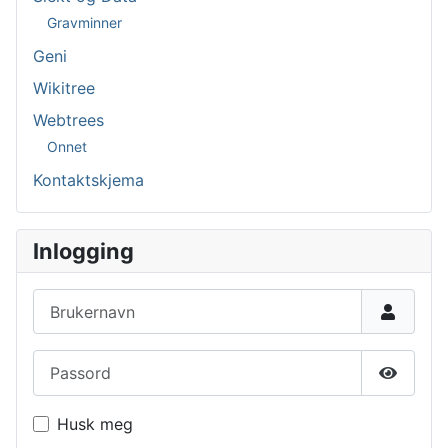
Gravminner
Geni
Wikitree
Webtrees
Onnet
Kontaktskjema
Inlogging
Brukernavn
Passord
Vis pas
Husk meg