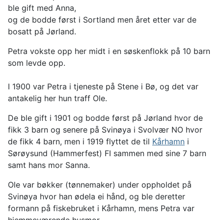
ble gift med Anna,
og de bodde først i Sortland men året etter var de
bosatt på Jørland.
Petra vokste opp her midt i en søskenflokk på 10 barn
som levde opp.
I 1900 var Petra i tjeneste på Stene i Bø, og det var
antakelig her hun traff Ole.
De ble gift i 1901 og bodde først på Jørland hvor de
fikk 3 barn og senere på Svinøya i Svolvær NO hvor
de fikk 4 barn, men i 1919 flyttet de til
Kårhamn
i
Sørøysund (Hammerfest) FI sammen med sine 7 barn
samt hans mor Sanna.
Ole var bøkker (tønnemaker) under oppholdet på
Svinøya hvor han ødela ei hånd, og ble deretter
formann på fiskebruket i Kårhamn, mens Petra var