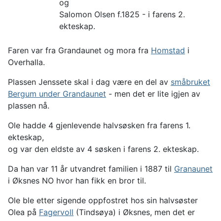
og
Salomon Olsen f.1825 - i farens 2.
ekteskap.
Faren var fra Grandaunet og mora fra
Homstad
i
Overhalla.
Plassen Jenssete skal i dag være en del av
småbruket
Bergum under Grandaunet
- men det er lite igjen av
plassen nå.
Ole hadde 4 gjenlevende halvsøsken fra farens 1.
ekteskap,
og var den eldste av 4 søsken i farens 2. ekteskap.
Da han var 11 år utvandret familien i 1887 til
Granaunet
i Øksnes NO hvor han fikk en bror til.
Ole ble etter sigende oppfostret hos sin halvsøster
Olea på
Fagervoll
(Tindsøya) i Øksnes, men det er