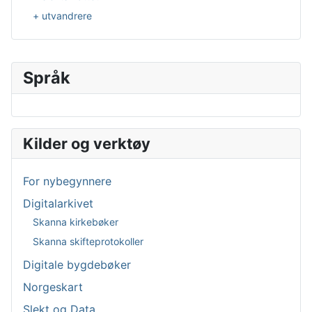
+ utvandrere
Språk
Velg ditt språk
Kilder og verktøy
For nybegynnere
Digitalarkivet
Skanna kirkebøker
Skanna skifteprotokoller
Digitale bygdebøker
Norgeskart
Slekt og Data