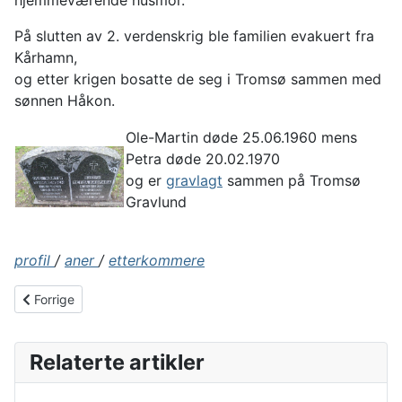
hjemmeværende husmor.
På slutten av 2. verdenskrig ble familien evakuert fra
Kårhamn,
og etter krigen bosatte de seg i Tromsø sammen med
sønnen Håkon.
Ole-Martin døde 25.06.1960 mens
Petra døde 20.02.1970
og er
gravlagt
sammen på Tromsø
Gravlund
profil
/
aner
/
etterkommere
Forrige artikkel: Erling J Kjeldsen
Forrige
Relaterte artikler