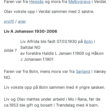
Faren var fra
Heggås
og mora fra
Melbygrava
i Verdal.
Olav vokste opp i Verdal sammen med 2 søstre.
profil
/
aner
Liv A Johansen 1930-2006
Liv Alfrida ble født 07.03.1930 på
Botn
i
Saltdal NO
bilde ?
av foreldre Haldis L Jensen f.1909 og Håkon
J Johansen f.1901
Faren var fra Botn, mens mora var fra
Sørland
i Værøy
NO.
Liv vokste opp på Botn sammen med 4 yngre søsken.
Liv og Olav møttes under arbeid i Mo i Rana, før de
ca.1953 ble gift og bosatt i Trøndelag med 4 barn.