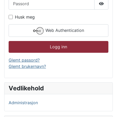
Passord
Vis pas
Husk meg
Web Authentication
Logg inn
Glemt passord?
Glemt brukernavn?
Vedlikehold
Administrasjon