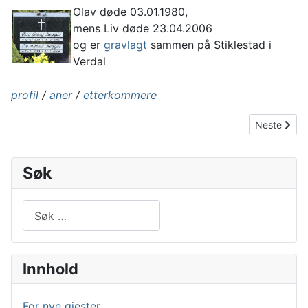
Olav døde 03.01.1980,
mens Liv døde 23.04.2006
og er
gravlagt
sammen på Stiklestad i
Verdal
profil
/
aner
/
etterkommere
Neste artik
Neste
Søk
Søk
Type 2 or more characters for results.
Innhold
For nye gjester