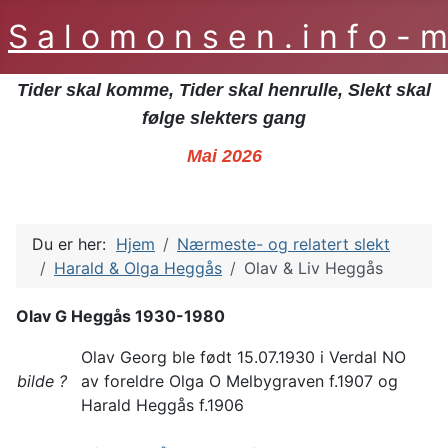
S a l o m o n s e n . i n f o -
Tider skal komme, Tider skal henrulle, Slekt skal
følge slekters gang
Mai 2026
Du er her:
Hjem
Nærmeste- og relatert slekt
Harald & Olga Heggås
Olav & Liv Heggås
Olav G Heggås 1930-1980
Olav Georg ble født 15.07.1930 i Verdal NO
bilde ?
av foreldre Olga O Melbygraven f.1907 og
Harald Heggås f.1906