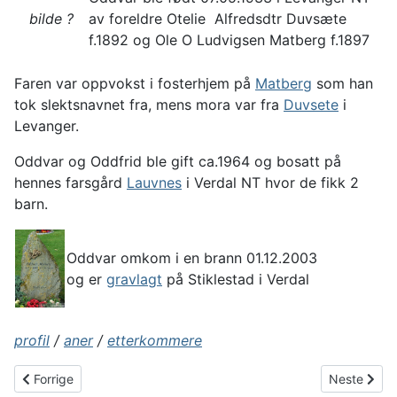
bilde ?
av foreldre Otelie Alfredsdtr Duvsæte
f.1892 og Ole O Ludvigsen Matberg f.1897
Faren var oppvokst i fosterhjem på
Matberg
som han
tok slektsnavnet fra, mens mora var fra
Duvsete
i
Levanger.
Oddvar og Oddfrid ble gift ca.1964 og bosatt på
hennes farsgård
Lauvnes
i Verdal NT hvor de fikk 2
barn.
Oddvar omkom i en brann 01.12.2003
og er
gravlagt
på Stiklestad i Verdal
profil
/
aner
/
etterkommere
Forrige artikkel: Olav G Heggås og Liv A Johansen
Neste artik
Forrige
Neste