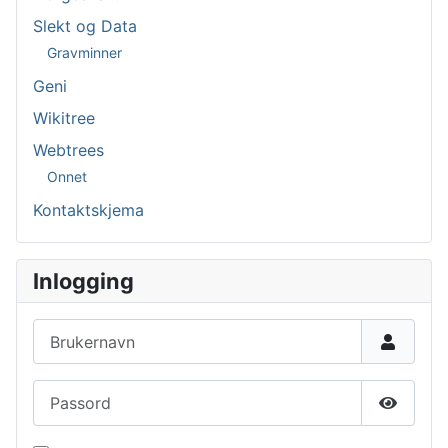
Slekt og Data
Gravminner
Geni
Wikitree
Webtrees
Onnet
Kontaktskjema
Inlogging
Brukernavn
Passord
Vis pas