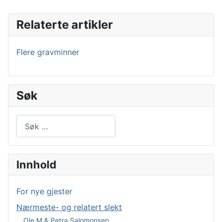
Relaterte artikler
Flere gravminner
Søk
Søk
Type 2 or more characters for results.
Innhold
For nye gjester
Nærmeste- og relatert slekt
Ole M & Petra Salomonsen