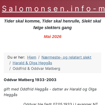
S a l o m o n s e n . i n f o -
Tider skal komme, Tider skal henrulle, Slekt skal
følge slekters gang
Mai 2026
Du er her:
Hjem
Nærmeste- og relatert slekt
Harald & Olga Heggås
Oddfrid & Oddvar Matberg
Oddvar Matberg 1933-2003
gift med Oddfrid Heggås - datter av Harald og Olga
Heggås
Oddvar ble født 07.05.1933 i Levanger NT