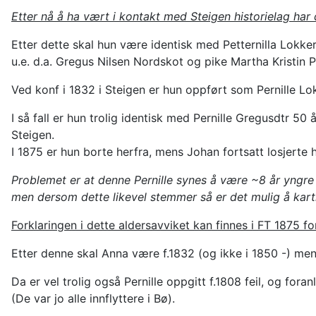
Etter nå å ha vært i kontakt med Steigen historielag ha
Etter dette skal hun være identisk med Petternilla Lokke
u.e. d.a. Gregus Nilsen Nordskot og pike Martha Kristin 
Ved konf i 1832 i Steigen er hun oppført som Pernille Lo
I så fall er hun trolig identisk med Pernille Gregusdtr 
Steigen.
I 1875 er hun borte herfra, mens Johan fortsatt losjert
Problemet er at denne Pernille synes å være ~8 år yngre e
men dersom dette likevel stemmer så er det mulig å kart
Forklaringen i dette aldersavviket kan finnes i FT 1875 fo
Etter denne skal Anna være f.1832 (og ikke i 1850 -) men
Da er vel trolig også Pernille oppgitt f.1808 feil, og for
(De var jo alle innflyttere i Bø).