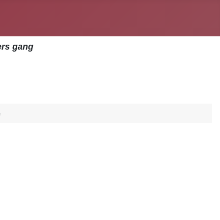
ers gang
e