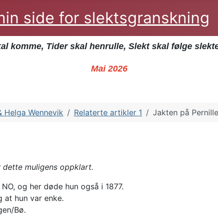
- min side for slektsgranskning
kal komme, Tider skal henrulle, Slekt skal følge slekt
Mai 2026
& Helga Wennevik
Relaterte artikler 1
Jakten på Pernill
 dette muligens oppklart.
ø NO, og her døde hun også i 1877.
 at hun var enke.
igen/Bø.