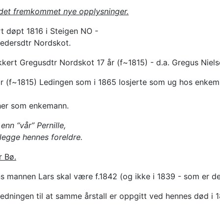
r det fremkommet nye opplysninger.
rt døpt 1816 i Steigen NO -
Pedersdtr Nordskot.
kkert Gregusdtr Nordskot 17 år (f~1815) - d.a. Gregus Niel
50 år (f~1815) Ledingen som i 1865 losjerte som ug hos enke
e her som enkemann.
nn “vår” Pernille,
legge hennes foreldre.
r Bø.
s mannen Lars skal være f.1842 (og ikke i 1839 - som er det
anledningen til at samme årstall er oppgitt ved hennes død i 1