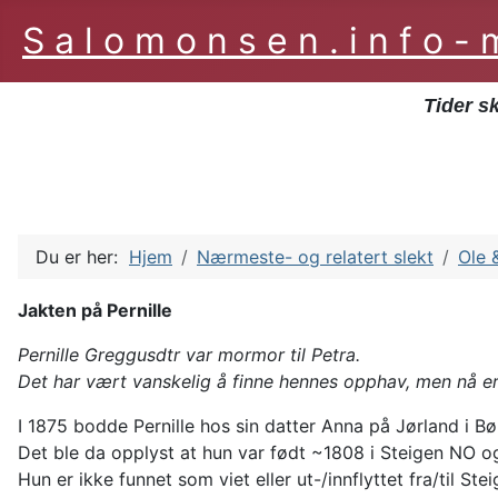
S a l o m o n s e n . i n f o 
Tider s
Du er her:
Hjem
Nærmeste- og relatert slekt
Ole 
Jakten på Pernille
Pernille Greggusdtr var mormor til Petra.
Det har vært vanskelig å finne hennes opphav, men nå er
I 1875 bodde Pernille hos sin datter Anna på Jørland i B
Det ble da opplyst at hun var født ~1808 i Steigen NO og
Hun er ikke funnet som viet eller ut-/innflyttet fra/til Ste