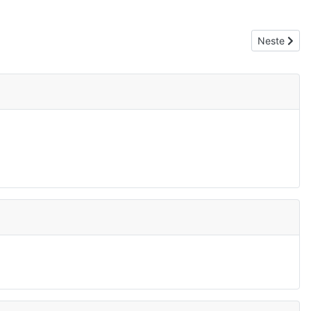
Neste artik
Neste