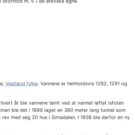
til isforhold m. v. i de arktiske egne.
e,
Vestland fylke
. Vannene er henholdsvis 1292, 1291 og
vert år ble vannene tømt ved at vannet løftet isfoten
ommen ble det i 1899 laget en 380 meter lang tunnel som
 rev med seg 20 hus i Simadalen. I 1938 ble derfor en ny