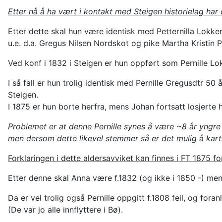
Etter nå å ha vært i kontakt med Steigen historielag ha
Etter dette skal hun være identisk med Petternilla Lokke
u.e. d.a. Gregus Nilsen Nordskot og pike Martha Kristin 
Ved konf i 1832 i Steigen er hun oppført som Pernille Lo
I så fall er hun trolig identisk med Pernille Gregusdtr 
Steigen.
I 1875 er hun borte herfra, mens Johan fortsatt losjert
Problemet er at denne Pernille synes å være ~8 år yngre e
men dersom dette likevel stemmer så er det mulig å kart
Forklaringen i dette aldersavviket kan finnes i FT 1875 fo
Etter denne skal Anna være f.1832 (og ikke i 1850 -) men
Da er vel trolig også Pernille oppgitt f.1808 feil, og for
(De var jo alle innflyttere i Bø).