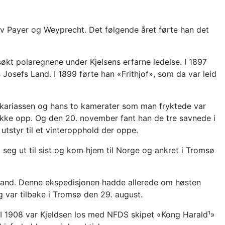
d av Payer og Weyprecht. Det følgende året førte han det
økt polaregnene under Kjelsens erfarne ledelse. I 1897
 Josefs Land. I 1899 førte han «Frithjof», som da var leid
akariassen og hans to kamerater som man fryktede var
v ikke opp. Og den 20. november fant han de tre savnede i
 utstyr til et vinteropphold der oppe.
 seg ut til sist og kom hjem til Norge og ankret i Tromsø
 Land. Denne ekspedisjonen hadde allerede om høsten
 var tilbake i Tromsø den 29. august.
. I 1908 var Kjeldsen los med NFDS skipet «Kong Harald¹»