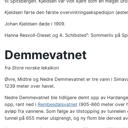
til Spitsbergen. Kjeldsen var vidt kjent som en meget u
Kjeldsen førte den første overvintringsekspedisjon (øster
Johan Kjeldsen døde i 1909.
Hanna Resvoll-Dieset og A. Schibsted¹: Sommerliv på S
Demmevatnet
fra Store norske leksikon
Øvre, Midtre og Nedre Demmevatnet er tre vann i Simava
1239 meter over havet.
Nedre Demmevatnet ble tidligere demt opp av Hardange
opp, rant ned i
Rembesdalsvatnet
(905-860 meter over h
avløp fra vannene. Som følge av tilstopping av tunnelen
tunnel på 655 meter utsprengt, og ny flom ble derved av