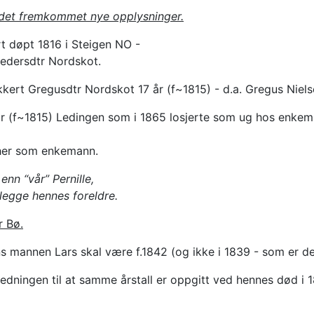
r det fremkommet nye opplysninger.
rt døpt 1816 i Steigen NO -
Pedersdtr Nordskot.
kkert Gregusdtr Nordskot 17 år (f~1815) - d.a. Gregus Niel
50 år (f~1815) Ledingen som i 1865 losjerte som ug hos enke
e her som enkemann.
nn “vår” Pernille,
legge hennes foreldre.
r Bø.
s mannen Lars skal være f.1842 (og ikke i 1839 - som er det
anledningen til at samme årstall er oppgitt ved hennes død i 1