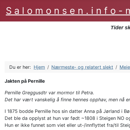
S a l o m o n s e n . i n f o 
Tider s
Du er her:
Hjem
Nærmeste- og relatert slekt
Meie
Jakten på Pernille
Pernille Greggusdtr var mormor til Petra.
Det har vært vanskelig å finne hennes opphav, men nå er
I 1875 bodde Pernille hos sin datter Anna på Jørland i B
Det ble da opplyst at hun var født ~1808 i Steigen NO og
Hun er ikke funnet som viet eller ut-/innflyttet fra/til Ste