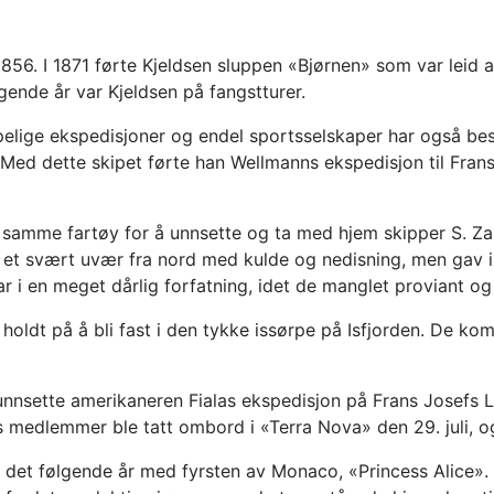
i 1856. I 1871 førte Kjeldsen sluppen «Bjørnen» som var lei
gende år var Kjeldsen på fangstturer.
pelige ekspedisjoner og endel sportsselskaper har også bes
 Med dette skipet førte han Wellmanns ekspedisjon til Frans
 samme fartøy for å unnsette og ta med hjem skipper S. Z
øyet et svært uvær fra nord med kulde og nedisning, men ga
var i en meget dårlig forfatning, idet de manglet proviant og
oldt på å bli fast i den tykke issørpe på Isfjorden. De kom
 unnsette amerikaneren Fialas ekspedisjon på Frans Josefs
 medlemmer ble tatt ombord i «Terra Nova» den 29. juli, og
og det følgende år med fyrsten av Monaco, «Princess Alice»